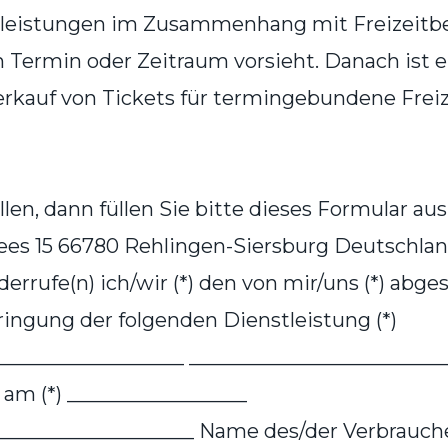
tleistungen im Zusammenhang mit Freizeitbe
n Termin oder Zeitraum vorsieht. Danach ist 
erkauf von Tickets für termingebundene Frei
en, dann füllen Sie bitte dieses Formular au
es 15 66780 Rehlingen-Siersburg Deutschland
rufe(n) ich/wir (*) den von mir/uns (*) abge
ringung der folgenden Dienstleistung (*)
___________________ _________________________
n am (*) __________________
____________________ Name des/der Verbrauche