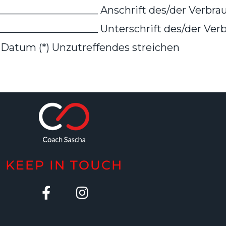
____________________ Anschrift des/der Verbrau
___________________ Unterschrift des/der Verb
_ Datum (*) Unzutreffendes streichen
KEEP IN TOUCH
F
I
a
n
c
s