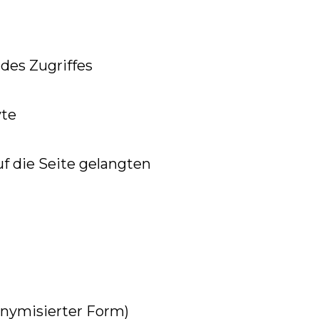
des Zugriffes
yte
f die Seite gelangten
onymisierter Form)