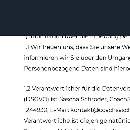
Zum
Inhalt
springen
Datenschutzerklärung
1) Information über die Erhebung p
1.1 Wir freuen uns, dass Sie unsere 
informieren wir Sie über den Umgan
Personenbezogene Daten sind hierbei
1.2 Verantwortlicher für die Datenv
(DSGVO) ist Sascha Schröder, CoachSas
1244930, E-Mail: kontakt@coachsasc
Verantwortliche ist diejenige natürl